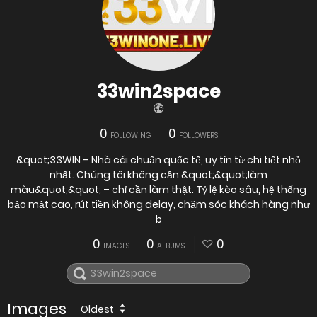
33win2space
0
0
FOLLOWING
FOLLOWERS
&quot;33WIN – Nhà cái chuẩn quốc tế, uy tín từ chi tiết nhỏ
nhất. Chúng tôi không cần &quot;&quot;làm
màu&quot;&quot; – chỉ cần làm thật. Tỷ lệ kèo sâu, hệ thống
bảo mật cao, rút tiền không delay, chăm sóc khách hàng như
b
0
0
0
IMAGES
ALBUMS
Images
Oldest