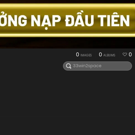
0
0
0
IMAGES
ALBUMS