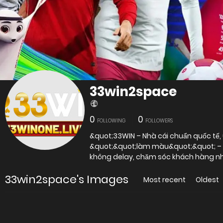
33win2space
0
0
FOLLOWING
FOLLOWERS
&quot;33WIN – Nhà cái chuẩn quốc tế, u
&quot;&quot;làm màu&quot;&quot; – chỉ
không delay, chăm sóc khách hàng n
33win2space's Images
Most recent
Oldest