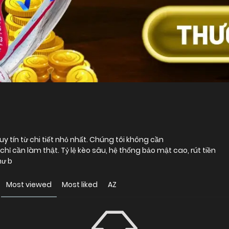
y tín từ chi tiết nhỏ nhất. Chúng tôi không cần
 cần làm thật. Tỷ lệ kèo sâu, hệ thống bảo mật cao, rút tiền
hư b
Most viewed
Most liked
AZ