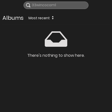
Albums
Most recent
There's nothing to show here.