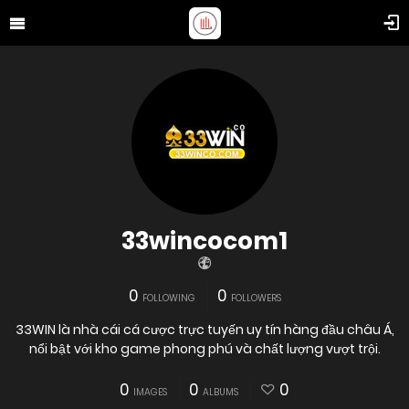
33wincocom1
0
0
FOLLOWING
FOLLOWERS
33WIN là nhà cái cá cược trực tuyến uy tín hàng đầu châu Á,
nổi bật với kho game phong phú và chất lượng vượt trội.
0
0
0
IMAGES
ALBUMS