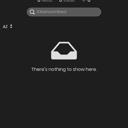
0
0
0
IMAGES
ALBUMS
AZ
There's nothing to show here.