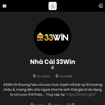
Nhà Cái 33Win
0
0
FOLLOWING
FOLLOWERS
33Win là thương hiệu cá cược trực tuyến nổi bật tại thị trường
châu Á, mang đến cho người chơi hệ sinh thái giải trí đa dạng
từ cá cược thể thao,... Truy cập tại:
https://33win.gift/