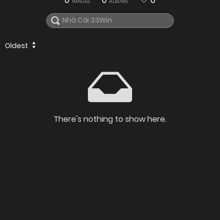
0
0
0
IMAGES
ALBUMS
Oldest
There's nothing to show here.