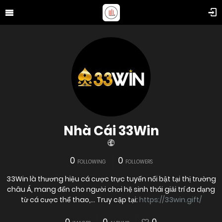
Nhà Cái 33Win
0
0
FOLLOWING
FOLLOWERS
33Win là thương hiệu cá cược trực tuyến nổi bật tại thị trường
châu Á, mang đến cho người chơi hệ sinh thái giải trí đa dạng
từ cá cược thể thao,... Truy cập tại:
https://33win.gift/