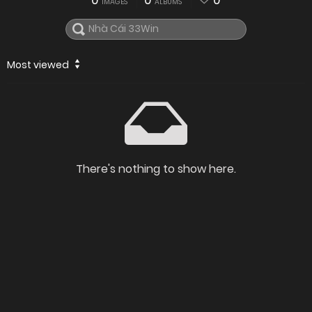
0
0
0
IMAGES
ALBUMS
Most viewed
There's nothing to show here.