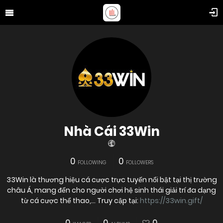
Nhà Cái 33Win
0
0
FOLLOWING
FOLLOWERS
33Win là thương hiệu cá cược trực tuyến nổi bật tại thị trường
châu Á, mang đến cho người chơi hệ sinh thái giải trí đa dạng
từ cá cược thể thao,... Truy cập tại:
https://33win.gift/