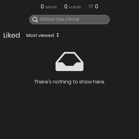
0
0
0
IMAGES
ALBUMS
Liked
Most viewed
There's nothing to show here.