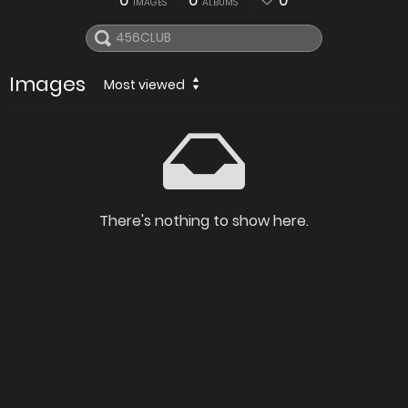
0
0
0
IMAGES
ALBUMS
Images
Most viewed
There's nothing to show here.