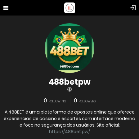
488betpw
0
0
FOLLOWING
FOLLOWERS
A 488BET é uma plataforma de apostas online que oferece
experiências de cassino e esportes com interface moderna
e foco na segurança dos usuários. Site oficial:
https://488bet.pw/