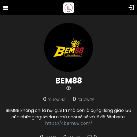
BEM88
0
0
FOLLOWING
FOLLOWERS
BEM88 không chỉ là nơi giải trí mà còn là cộng đồng giao lưu
của những người đam mê chơi xổ số và lô đề. Website:
https://4bem88.com/