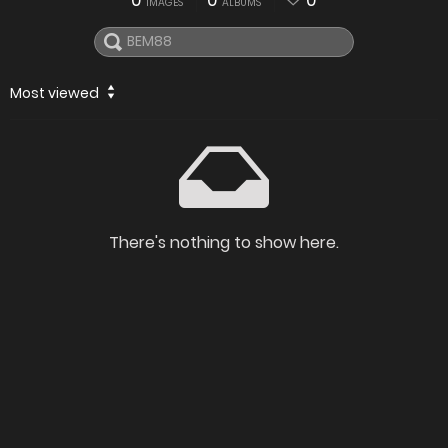
0
0
0
IMAGES
ALBUMS
Most viewed
There's nothing to show here.