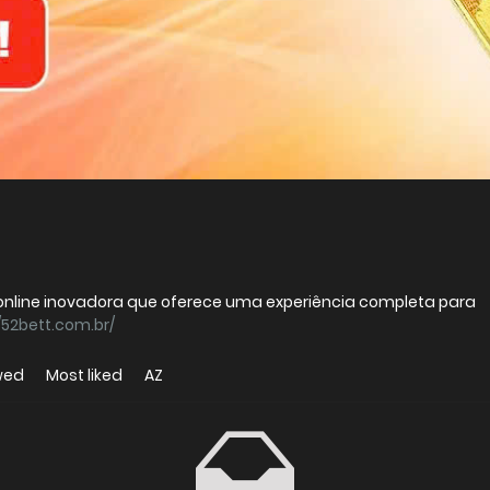
nline inovadora que oferece uma experiência completa para
/52bett.com.br/
wed
Most liked
AZ