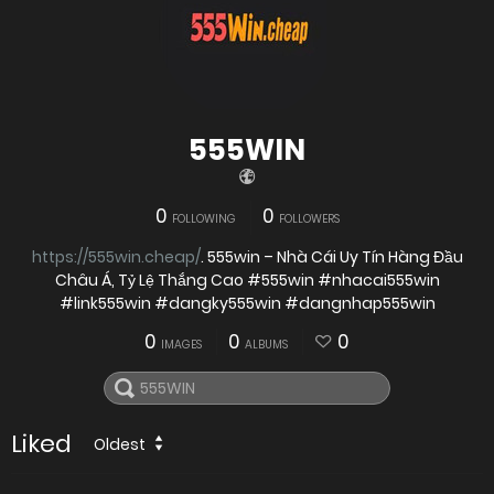
555WIN
0
0
FOLLOWING
FOLLOWERS
https://555win.cheap/
. 555win – Nhà Cái Uy Tín Hàng Đầu
Châu Á, Tỷ Lệ Thắng Cao #555win #nhacai555win
#link555win #dangky555win #dangnhap555win
0
0
0
IMAGES
ALBUMS
Liked
Oldest