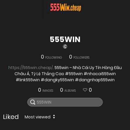
555WIN
0
0
FOLLOWING
FOLLOWERS
https://555win.cheap/
. 555win – Nhà Cái Uy Tín Hàng Đầu
Châu Á, Tỷ Lệ Thắng Cao #555win #nhacai555win
#link555win #dangky555win #dangnhap555win
0
0
0
IMAGES
ALBUMS
Liked
Most viewed