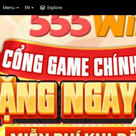
Menu
EN
Explore