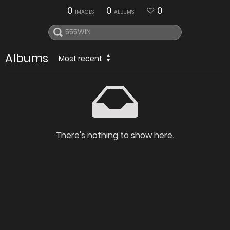
0
0
0
IMAGES
ALBUMS
Albums
Most recent
There's nothing to show here.