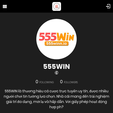
555WIN
0
0
FOLLOWING
FOLLOWERS
555WIN là thương hiệu cá cược trực tuyến uy tín, được nhiều
người chơi tin tưởng lựa chọn. Nhà cái mang đến trải nghiệm
giải trí đa dạng, mới lạ và hấp dẫn. Với giấy phép hoạt động
hợp ph?