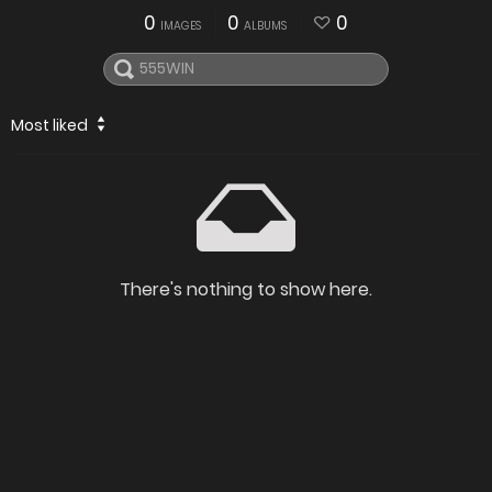
0
0
0
IMAGES
ALBUMS
Most liked
There's nothing to show here.