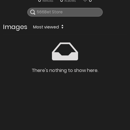
0
0
0
IMAGES
ALBUMS
Images
Most viewed
There's nothing to show here.