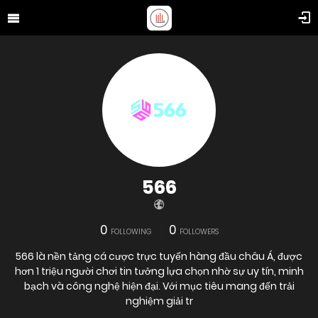
566
0
0
FOLLOWING
FOLLOWERS
566 là nền tảng cá cược trực tuyến hàng đầu châu Á, được
hơn 1 triệu người chơi tin tưởng lựa chọn nhờ sự uy tín, minh
bạch và công nghệ hiện đại. Với mục tiêu mang đến trải
nghiệm giải tr