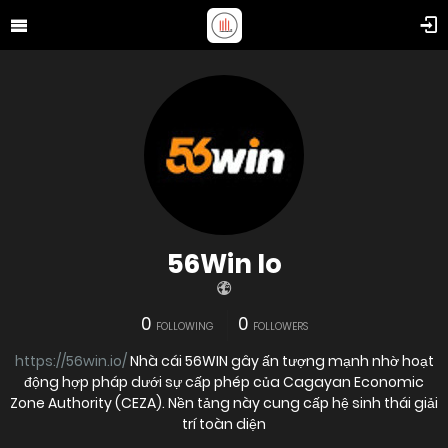
56Win Io
0
0
FOLLOWING
FOLLOWERS
https://56win.io/
Nhà cái 56WIN gây ấn tượng mạnh nhờ hoạt
động hợp pháp dưới sự cấp phép của Cagayan Economic
Zone Authority (CEZA). Nền tảng này cung cấp hệ sinh thái giải
trí toàn diện