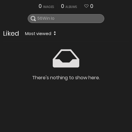
0
0
0
IMAGES
ALBUMS
Liked
Most viewed
There's nothing to show here.