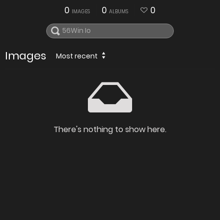
0
0
0
IMAGES
ALBUMS
Images
Most recent
There's nothing to show here.