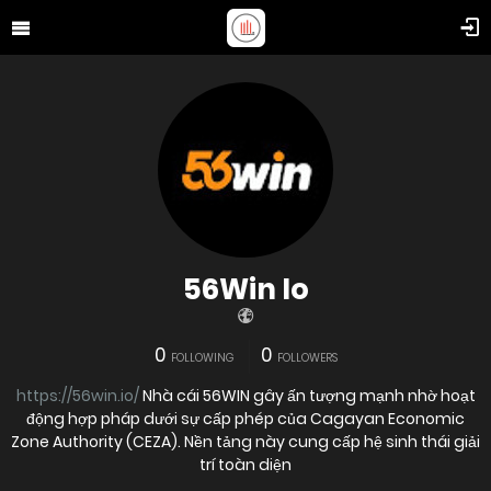
56Win Io
0
0
FOLLOWING
FOLLOWERS
https://56win.io/
Nhà cái 56WIN gây ấn tượng mạnh nhờ hoạt
động hợp pháp dưới sự cấp phép của Cagayan Economic
Zone Authority (CEZA). Nền tảng này cung cấp hệ sinh thái giải
trí toàn diện