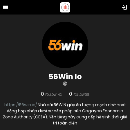
56Win Io
0
0
FOLLOWING
FOLLOWERS
https://56win.io/
Nhà cái 56WIN gây ấn tượng mạnh nhờ hoạt
động hợp pháp dưới sự cấp phép của Cagayan Economic
Zone Authority (CEZA). Nền tảng này cung cấp hệ sinh thái giải
trí toàn diện