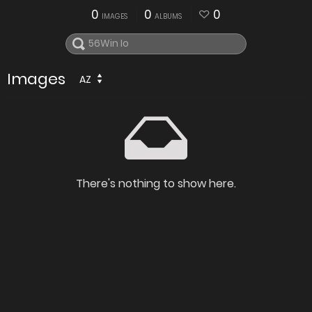
0
0
0
IMAGES
ALBUMS
Images
AZ
There's nothing to show here.