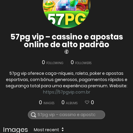
57pg vip – cassino e apostas
online de alto padrão
0
0
FOLLOWING
FOLLOWERS
57pg vip oferece caça-níqueis, roleta, poker e apostas
esportivas, com bônus generosos, pagamentos rápidos e
segurança total para uma experiência premium. Website:
https://57pgvip.com.br
0
0
0
IMAGES
ALBUMS
Images
Most recent