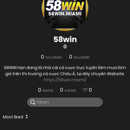
58win
0
0
FOLLOWING
FOLLOWERS
58WIN hiện đang là nhà cái cá cược trực tuyến làm mưa làm
gió trên thị trường cá cược Châu Á, tại đây chuyên Website:
https://58win.miami/
0
0
0
IMAGES
ALBUMS
Most liked