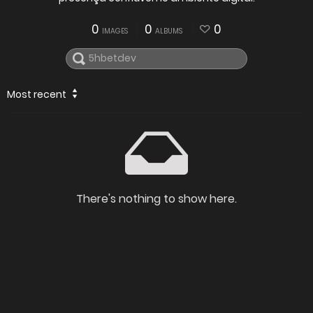
0
0
0
IMAGES
ALBUMS
Most recent
There's nothing to show here.