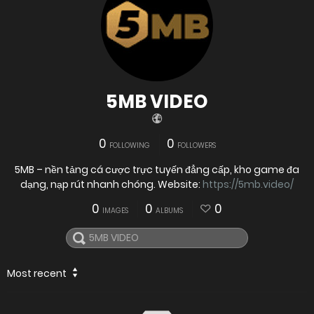
5MB VIDEO
0
0
FOLLOWING
FOLLOWERS
5MB – nền tảng cá cược trực tuyến đẳng cấp, kho game đa
dạng, nạp rút nhanh chóng. Website:
https://5mb.video/
0
0
0
IMAGES
ALBUMS
Most recent