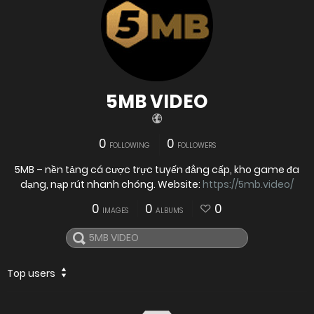
5MB VIDEO
0
0
FOLLOWING
FOLLOWERS
5MB – nền tảng cá cược trực tuyến đẳng cấp, kho game đa
dạng, nạp rút nhanh chóng. Website:
https://5mb.video/
0
0
0
IMAGES
ALBUMS
Top users