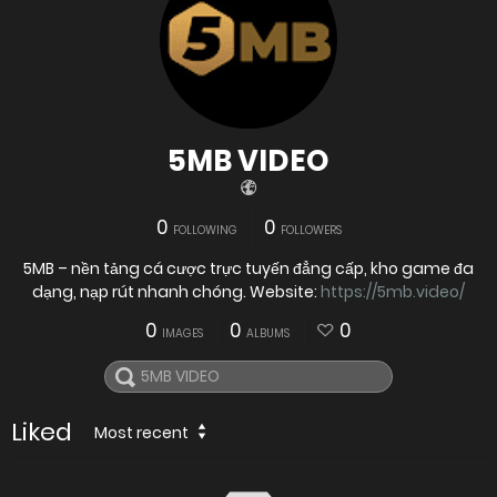
5MB VIDEO
0
0
FOLLOWING
FOLLOWERS
5MB – nền tảng cá cược trực tuyến đẳng cấp, kho game đa
dạng, nạp rút nhanh chóng. Website:
https://5mb.video/
0
0
0
IMAGES
ALBUMS
Liked
Most recent