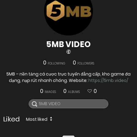
5MB VIDEO
0
0
FOLLOWING
FOLLOWERS
5MB – nền tảng cá cược trực tuyến đẳng cấp, kho game đa
dạng, nạp rút nhanh chóng. Website:
https://5mb.video/
0
0
0
IMAGES
ALBUMS
Liked
Most liked