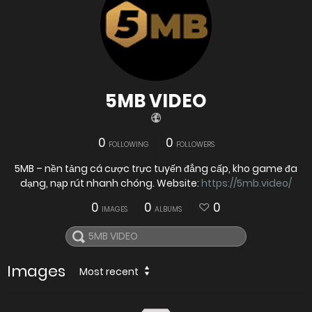
5MB VIDEO
0
0
FOLLOWING
FOLLOWERS
5MB – nền tảng cá cược trực tuyến đẳng cấp, kho game đa
dạng, nạp rút nhanh chóng. Website:
https://5mb.video/
0
0
0
IMAGES
ALBUMS
Images
Most recent