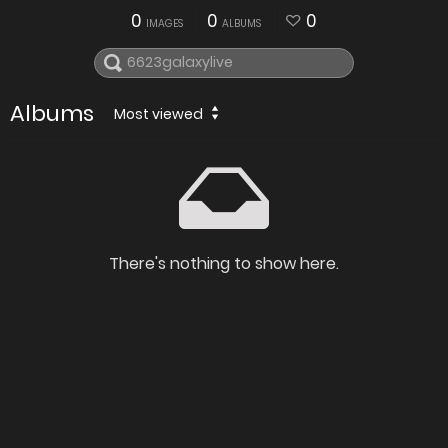
0
0
0
IMAGES
ALBUMS
Albums
Most viewed
There's nothing to show here.