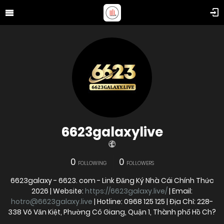
6623galaxylive
0
0
FOLLOWING
FOLLOWERS
6623galaxy - 6623. com - Link Đăng Ký Nhà Cái Chính Thức
2026 | Website:
https://6623galaxy.live/
| Email:
hotro@6623galaxy.live
| Hotline: 0968 125 125 | Địa Chỉ: 228-
338 Võ Văn Kiệt, Phường Cô Giang, Quận 1, Thành phố Hồ Ch?