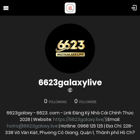
6623galaxylive
0
0
FOLLOWING
FOLLOWERS
6623galaxy - 6623. com - Link Đăng Ký Nhà Cái Chính Thức
2026 | Website:
https://6623galaxy.live/
| Email:
hotro@6623galaxy.live
| Hotline: 0968 125 125 | Địa Chỉ: 228-
338 Võ Văn Kiệt, Phường Cô Giang, Quận 1, Thành phố Hồ Ch?