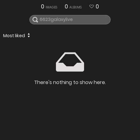
0
0
0
IMAGES
ALBUMS
Most liked
There's nothing to show here.