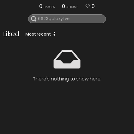
0
0
0
IMAGES
ALBUMS
Liked
Most recent
There's nothing to show here.