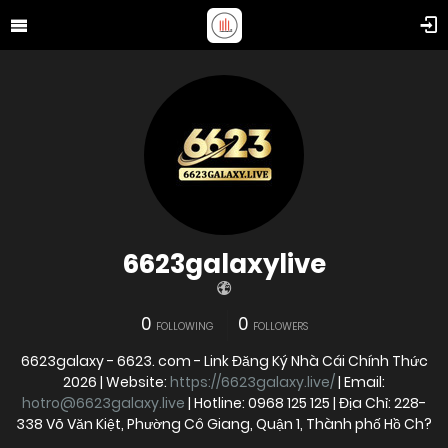
6623galaxylive
0
0
FOLLOWING
FOLLOWERS
6623galaxy - 6623. com - Link Đăng Ký Nhà Cái Chính Thức
2026 | Website:
https://6623galaxy.live/
| Email:
hotro@6623galaxy.live
| Hotline: 0968 125 125 | Địa Chỉ: 228-
338 Võ Văn Kiệt, Phường Cô Giang, Quận 1, Thành phố Hồ Ch?