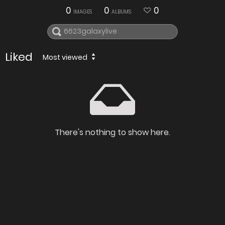
0
0
0
IMAGES
ALBUMS
Liked
Most viewed
There's nothing to show here.