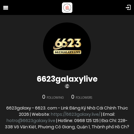
6623galaxylive
0
0
FOLLOWING
FOLLOWERS
6623galaxy - 6623. com - Link Đăng Ký Nhà Cái Chính Thức
2026 | Website:
https://6623galaxy.live/
| Email:
hotro@6623galaxy.live
| Hotline: 0968 125 125 | Địa Chỉ: 228-
338 Võ Văn Kiệt, Phường Cô Giang, Quận 1, Thành phố Hồ Ch?