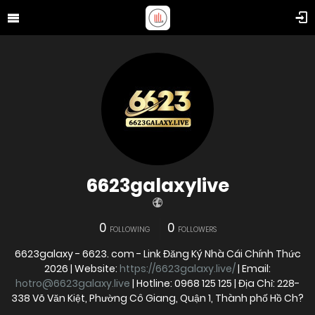
6623galaxylive
0
0
FOLLOWING
FOLLOWERS
6623galaxy - 6623. com - Link Đăng Ký Nhà Cái Chính Thức
2026 | Website:
https://6623galaxy.live/
| Email:
hotro@6623galaxy.live
| Hotline: 0968 125 125 | Địa Chỉ: 228-
338 Võ Văn Kiệt, Phường Cô Giang, Quận 1, Thành phố Hồ Ch?