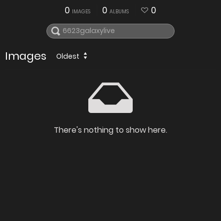
0
0
0
IMAGES
ALBUMS
Images
Oldest
There's nothing to show here.