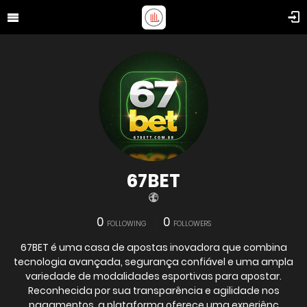
67BET
0
0
FOLLOWING
FOLLOWERS
67BET é uma casa de apostas inovadora que combina
tecnologia avançada, segurança confiável e uma ampla
variedade de modalidades esportivas para apostar.
Reconhecida por sua transparência e agilidade nos
pagamentos, a plataforma oferece uma experiênc