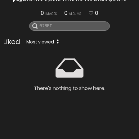
0
0
0
IMAGES
ALBUMS
Liked
Most viewed
There's nothing to show here.