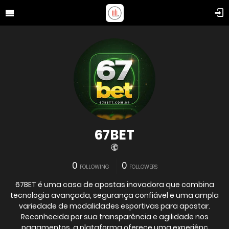
67BET
0
0
FOLLOWING
FOLLOWERS
67BET é uma casa de apostas inovadora que combina
tecnologia avançada, segurança confiável e uma ampla
variedade de modalidades esportivas para apostar.
Reconhecida por sua transparência e agilidade nos
pagamentos, a plataforma oferece uma experiênc