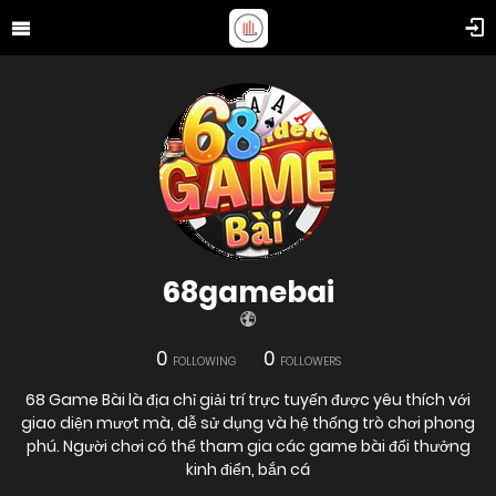
68gamebai
0
0
FOLLOWING
FOLLOWERS
68 Game Bài là địa chỉ giải trí trực tuyến được yêu thích với
giao diện mượt mà, dễ sử dụng và hệ thống trò chơi phong
phú. Người chơi có thể tham gia các game bài đổi thưởng
kinh điển, bắn cá