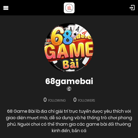
68gamebai
0
0
FOLLOWING
FOLLOWERS
68 Game Bài là địa chỉ giải trí trực tuyến được yêu thích với
giao diện mượt mà, dễ sử dụng và hệ thống trò chơi phong
phú. Người chơi có thể tham gia các game bài đổi thưởng
kinh điển, bắn cá