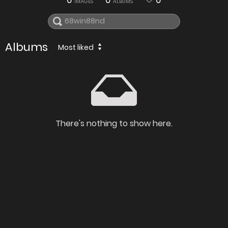
0
0
0
IMAGES
ALBUMS
Albums
Most liked
There's nothing to show here.