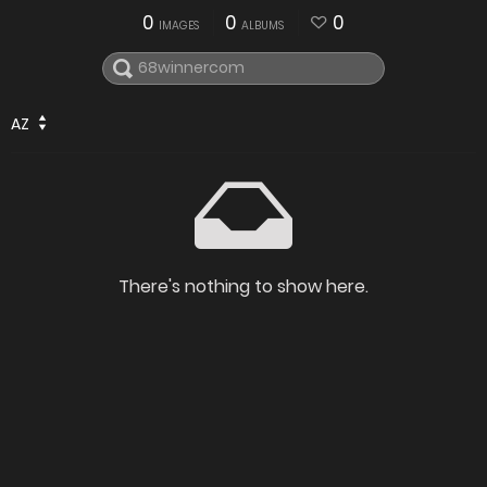
0
0
0
IMAGES
ALBUMS
AZ
There's nothing to show here.