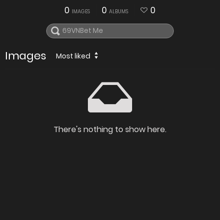
0
0
0
IMAGES
ALBUMS
Images
Most liked
There's nothing to show here.