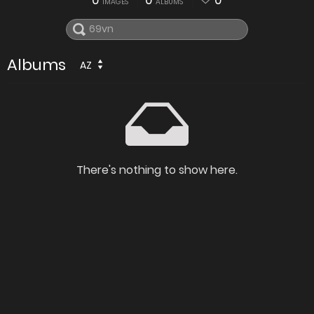
0
0
0
IMAGES
ALBUMS
Albums
AZ
There's nothing to show here.