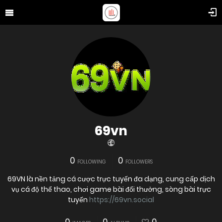
69vn
0
0
FOLLOWING
FOLLOWERS
69VN là nền tảng cá cược trực tuyến đa dạng, cung cấp dịch
vụ cá độ thể thao, chơi game bài đổi thưởng, sòng bài trực
tuyến
https://69vn.social