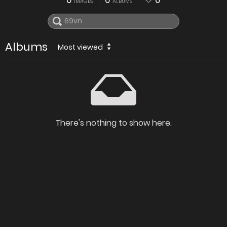
0
0
0
IMAGES
ALBUMS
Albums
Most viewed
There's nothing to show here.