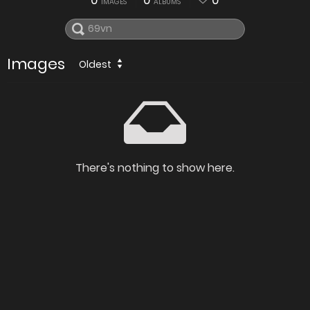
0
0
0
IMAGES
ALBUMS
Images
Oldest
There's nothing to show here.