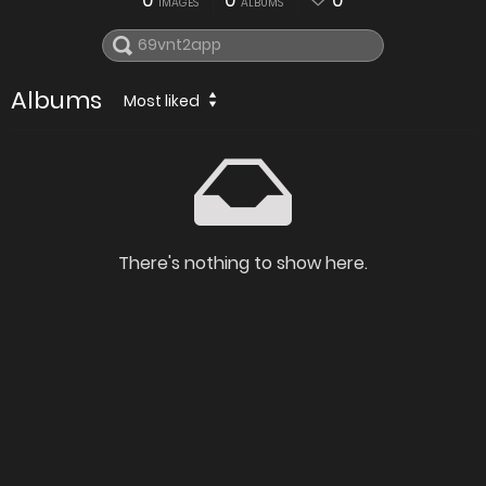
0
0
0
IMAGES
ALBUMS
Albums
Most liked
There's nothing to show here.