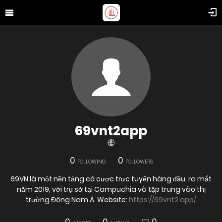
69vnt2app
0
0
FOLLOWING
FOLLOWERS
69VN là một nền tảng cá cược trực tuyến hàng đầu, ra mắt
năm 2019, với trụ sở tại Campuchia và tập trung vào thị
trường Đông Nam Á. Website:
https://69vnt2.app/