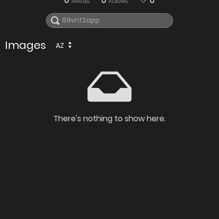
0
0
0
IMAGES
ALBUMS
Images
AZ
There's nothing to show here.