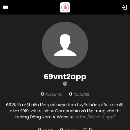
69vnt2app
0
0
FOLLOWING
FOLLOWERS
69VN là một nền tảng cá cược trực tuyến hàng đầu, ra mắt
năm 2019, với trụ sở tại Campuchia và tập trung vào thị
trường Đông Nam Á. Website:
https://69vnt2.app/