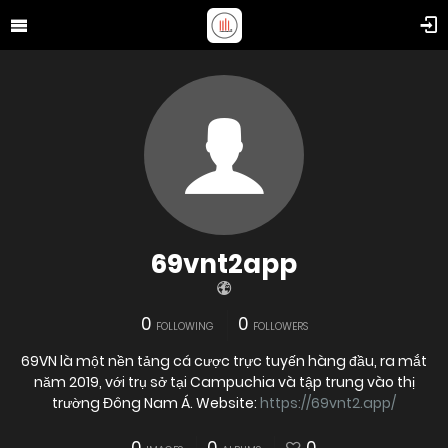
69vnt2app
0
0
FOLLOWING
FOLLOWERS
69VN là một nền tảng cá cược trực tuyến hàng đầu, ra mắt
năm 2019, với trụ sở tại Campuchia và tập trung vào thị
trường Đông Nam Á. Website:
https://69vnt2.app/