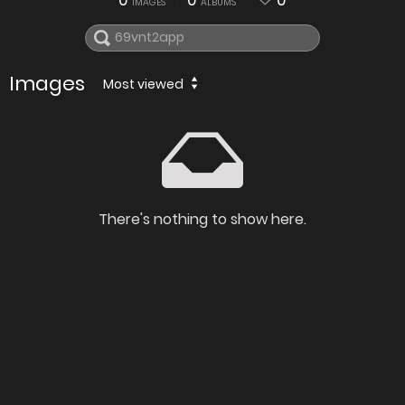
0
0
0
IMAGES
ALBUMS
Images
Most viewed
There's nothing to show here.